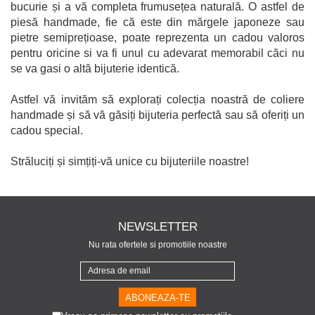
bucurie și a vă completa frumusețea naturală. O astfel de
piesă handmade, fie că este din mărgele japoneze sau
pietre semiprețioase, poate reprezenta un cadou valoros
pentru oricine si va fi unul cu adevarat memorabil căci nu
se va gasi o altă bijuterie identică.
Astfel vă invităm să explorați colecția noastră de coliere
handmade și să vă găsiți bijuteria perfectă sau să oferiți un
cadou special.
Străluciți și simțiți-vă unice cu bijuteriile noastre!
NEWSLETTER
Nu rata ofertele si promotiile noastre