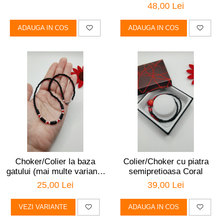
48,00 Lei
ADAUGA IN COS
ADAUGA IN COS
Choker/Colier la baza
Colier/Choker cu piatra
gatului (mai multe variante
semipretioasa Coral
de culoare)
25,00 Lei
39,00 Lei
VEZI VARIANTE
ADAUGA IN COS