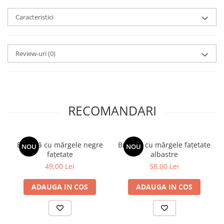
Caracteristici
Review-uri
(0)
RECOMANDARI
Brățară cu mărgele negre
Brățară cu mărgele fațetate
NOU
NOU
fațetate
albastre
49,00 Lei
58,00 Lei
ADAUGA IN COS
ADAUGA IN COS