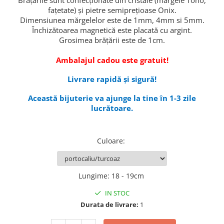
Brățările sunt confecționate din cristale (mărgele Toho,
fațetate) și pietre semiprețioase Onix.
Dimensiunea mărgelelor este de 1mm, 4mm si 5mm.
Închizătoarea magnetică este placată cu argint.
Grosimea brățării este de 1cm.
Ambalajul cadou este gratuit!
Livrare rapid
ă și sigură!
Aceast
ă bijuterie va ajunge la tine în 1-3 zile
lucrătoare.
Culoare
:
Lungime
:
18 - 19cm
IN STOC
Durata de livrare:
1