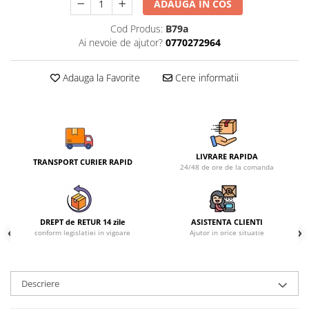
ADAUGA IN COS
Cod Produs:
B79a
Ai nevoie de ajutor?
0770272964
Adauga la Favorite
Cere informatii
LIVRARE RAPIDA
TRANSPORT CURIER RAPID
24/48 de ore de la comanda
DREPT de RETUR 14 zile
ASISTENTA CLIENTI
conform legislatiei in vigoare
Ajutor in orice situatie
Descriere