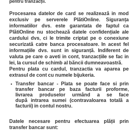
pentru tranzacții.
Procesarea datelor de card se realizează in mod
exclusiv pe serverele PlătiOnline. Siguranța
informatiilor dvs. este garantata de faptul ca
PlătiOnline nu stochează datele confidențiale ale
cardului dvs, ci le trimite criptat pe o conexiune
securizată catre banca procesatoare. In acest fel
informațiile dvs. sunt in siguranță. Indiferent de
valuta pe care o aveti in cont, tranzacțiile se fac in
lei, la cursul de schimb al băncii dumneavoastră.
Pentru plata cu cardul, tranzactia va aparea pe
extrasul de cont cu numele bijukeria.
Transfer bancar -
Plata se poate face si prin
transfer bancar pe baza facturii proforme,
livrarea produselor urmând a se face
după intrarea sumei (contravaloarea totală a
facturii) in contul nostru.
Datele necesare pentru efectuarea plății prin
transfer bancar sunt: