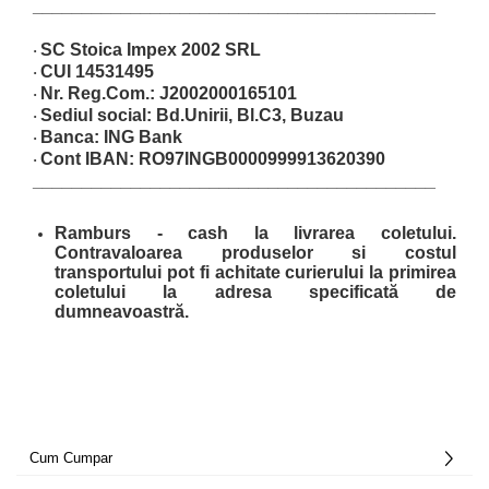
_________________________________________
SC Stoica Impex 2002 SRL
·
CUI 14531495
·
Nr. Reg.Com.:
J2002000165101
·
Sediul social
:
Bd.Unirii, Bl.C3, Buzau
·
Banca:
ING Bank
·
Cont IBAN:
RO97INGB0000999913620390
·
_________________________________________
Ramburs
- cash la livrarea coletului.
Contravaloarea produselor si costul
transportului pot fi achitate curierului la primirea
coletului la adresa specificată de
dumneavoastră.
Cum Cumpar