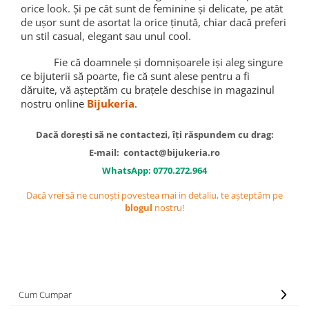
orice look. Și pe cât sunt de feminine și delicate, pe atât
de ușor sunt de asortat la orice ținută, chiar dacă preferi
un stil casual, elegant sau unul cool.
Fie că doamnele și domnișoarele iși aleg singure
ce bijuterii să poarte, fie că sunt alese pentru a fi
dăruite, vă așteptăm cu brațele deschise in magazinul
nostru online
Bijukeria
.
Dacă dorești să ne contactezi, îți răspundem cu drag:
E-mail:
contact@bijukeria.ro
WhatsApp: 0770.272.964
Dacă vrei să ne cunoști povestea mai in detaliu, te așteptăm pe
blogul
nostru!
Cum Cumpar