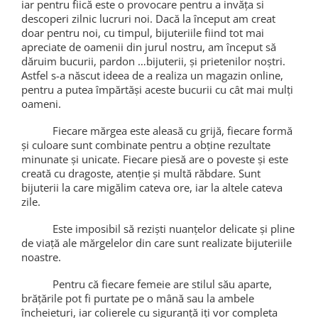
iar pentru fiică este o provocare pentru a invăța si
descoperi zilnic lucruri noi. Dacă la început am
creat
doar pentru noi, cu timpul, bijuteriile fiind tot mai
apreciate de oamenii din jurul nostru, am început să
dăruim bucurii, pardon
…bijuterii, și prietenilor noștri.
Astfel s-a născut ideea de a realiza un magazin online,
pentru a putea împărtăși aceste bucurii cu cât mai mulți
oameni.
Fiecare mărgea este aleasă cu grijă, fiecare formă
și culoare sunt combinate pentru a obține rezultate
minunate și unicate. Fiecare piesă are o poveste și este
creată cu dragoste, atenție și multă răbdare. Sunt
bijuterii la care migălim cateva ore, iar la altele cateva
zile.
Este imposibil să reziști nuanțelor delicate și pline
de viață ale mărgelelor din care sunt realizate bijuteriile
noastre.
Pentru că fiecare femeie are stilul său aparte,
brățările pot fi purtate pe o mână sau la ambele
încheieturi, iar colierele cu siguranță iți vor completa