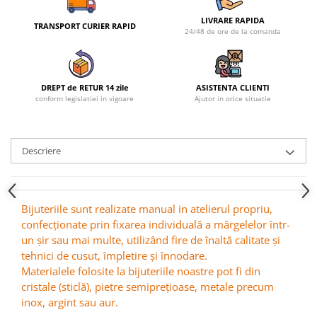
LIVRARE RAPIDA
TRANSPORT CURIER RAPID
24/48 de ore de la comanda
DREPT de RETUR 14 zile
ASISTENTA CLIENTI
conform legislatiei in vigoare
Ajutor in orice situatie
Descriere
Bijuteriile sunt realizate manual in atelierul propriu,
confecționate prin fixarea individuală a mărgelelor într-
un șir sau mai multe, utilizând fire de înaltă calitate și
tehnici de cusut, împletire și înnodare.
Materialele folosite la bijuteriile noastre pot fi din
cristale (sticlă), pietre semiprețioase, metale precum
inox, argint sau aur.