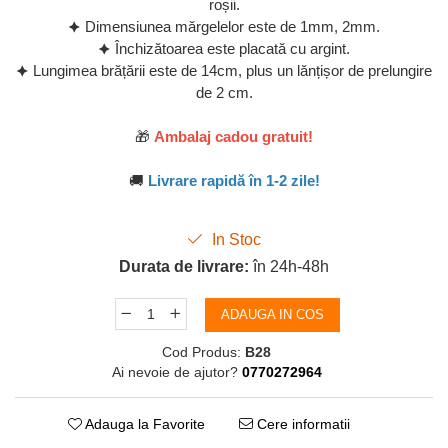
roșii.
🟆 Dimensiunea mărgelelor este de 1mm, 2mm.
🟆 Închizătoarea este placată cu argint.
🟆 Lungimea brățării este de 14cm, plus un lănțișor de prelungire
de 2 cm.
🎁
Ambalaj cadou gratuit!
🚚
Livrare rapidă în 1-2 zile!
In Stoc
Durata de livrare:
în 24h-48h
ADAUGA IN COS
Cod Produs:
B28
Ai nevoie de ajutor?
0770272964
Adauga la Favorite
Cere informatii