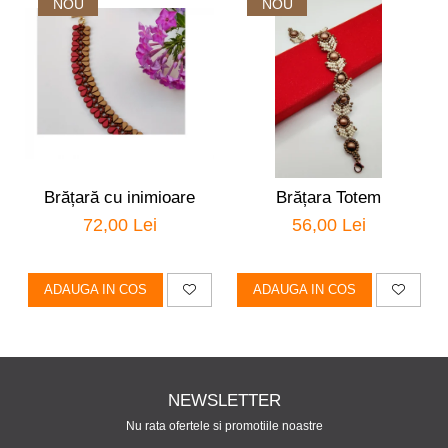
NOU
NOU
Brățară cu inimioare
Brățara Totem
72,00 Lei
56,00 Lei
ADAUGA IN COS
ADAUGA IN COS
NEWSLETTER
Nu rata ofertele si promotiile noastre