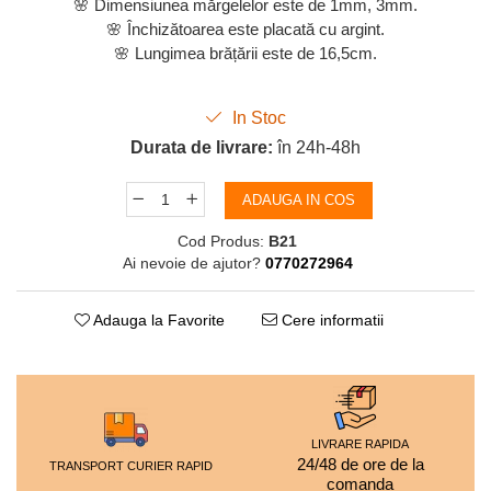
🌸 Dimensiunea mărgelelor este de 1mm, 3mm.
🌸 Închizătoarea este placată cu argint.
🌸 Lungimea brățării este de 16,5cm.
In Stoc
Durata de livrare:
în 24h-48h
ADAUGA IN COS
Cod Produs:
B21
Ai nevoie de ajutor?
0770272964
Adauga la Favorite
Cere informatii
LIVRARE RAPIDA
24/48 de ore de la
TRANSPORT CURIER RAPID
comanda