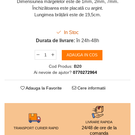
Dimensiunea mărgelelor este de 1mm, 2mm, 7mm.
Închizătoarea este placată cu argint.
Lungimea brățării este de 19,5cm.
In Stoc
Durata de livrare:
în 24h-48h
ADAUGA IN COS
Cod Produs:
B20
Ai nevoie de ajutor?
0770272964
Adauga la Favorite
Cere informatii
LIVRARE RAPIDA
24/48 de ore de la
TRANSPORT CURIER RAPID
comanda