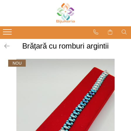
Brățară cu romburi argintii
NOU