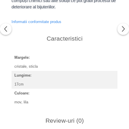
compuși chimici sau alte soluții ce pot grăbi procesul de
deteriorare al bijuteriilor.
Informatii conformitate produs
Caracteristici
Margele:
cristale, sticla
Lungime:
17cm
Culoare:
mov, lila
Review-uri
(0)