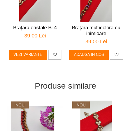
Brățară cristale B14
Brățară multicoloră cu
inimioare
39,00 Lei
39,00 Lei
VEZI VARIANTE
ADAUGA IN COS
Produse similare
NOU
NOU