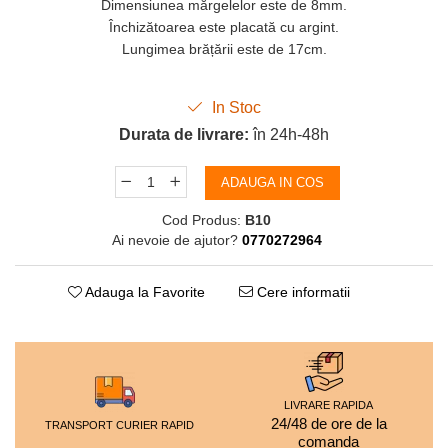
Dimensiunea mărgelelor este de 8mm.
Închizătoarea este placată cu argint.
Lungimea brățării este de 17cm.
In Stoc
Durata de livrare:
în 24h-48h
ADAUGA IN COS
Cod Produs:
B10
Ai nevoie de ajutor?
0770272964
Adauga la Favorite
Cere informatii
LIVRARE RAPIDA
24/48 de ore de la
TRANSPORT CURIER RAPID
comanda