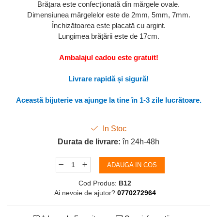
Brățara este confecționată din mărgele ovale.
Dimensiunea mărgelelor este de 2mm, 5mm, 7mm.
Închizătoarea este placată cu argint.
Lungimea brățării este de 17cm.
Ambalajul cadou este gratuit!
Livrare rapid
ă și sigură!
Aceast
ă bijuterie va ajunge la tine în 1-3 zile lucrătoare.
In Stoc
Durata de livrare:
în 24h-48h
ADAUGA IN COS
Cod Produs:
B12
Ai nevoie de ajutor?
0770272964