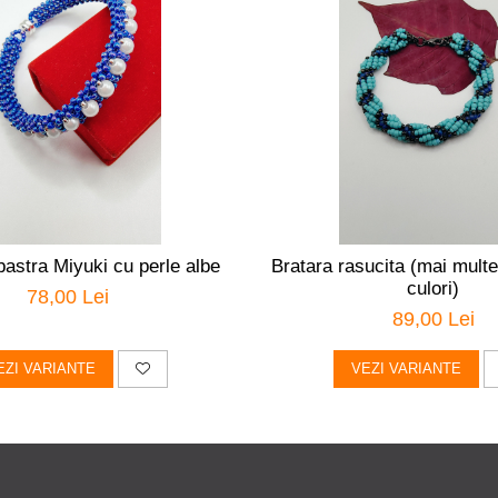
bastra Miyuki cu perle albe
Bratara rasucita (mai multe
culori)
78,00 Lei
89,00 Lei
EZI VARIANTE
VEZI VARIANTE