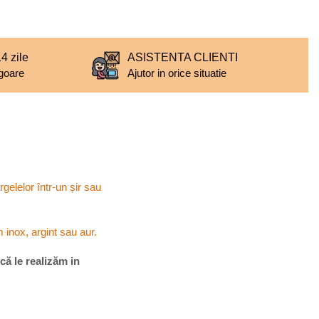
 zile
ASISTENTA CLIENTI
igoare
Ajutor in orice situatie
rgelelor într-un șir sau
m inox, argint sau aur.
 că le realizăm in