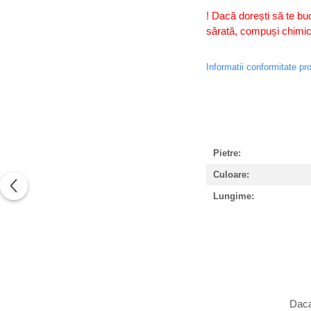
! Dacă dorești să te buc
sărată, compuși chimici 
Informatii conformitate pr
Pietre:
Culoare:
Lungime:
Daca