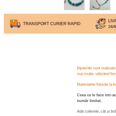
LIV
TRANSPORT CURIER RAPID
24/4
Bijuteriile sunt realizat
mai multe, utilizând fire
Materialele folosite la b
Ceea ce le face intr-a
număr limitat.
Atât colierele, cât și b