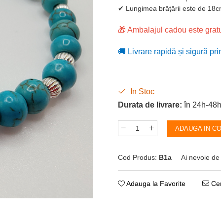
✔ Lungimea brățării este de 18cm
🎁 Ambalajul cadou este gratu
🚚 Livrare rapidă și sigură pri
In Stoc
Durata de livrare:
în 24h-48
ADAUGA IN C
Cod Produs:
B1a
Ai nevoie de
Adauga la Favorite
Cer