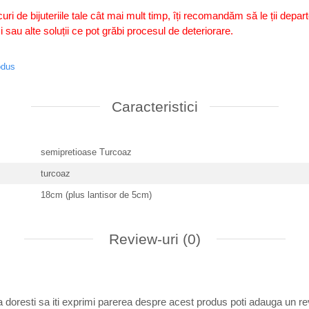
uri de bijuteriile tale cât mai mult timp, îți recomandăm să le ții depa
sau alte soluții ce pot grăbi procesul de deteriorare.
odus
Caracteristici
semipretioase Turcoaz
turcoaz
18cm (plus lantisor de 5cm)
Review-uri
(0)
 doresti sa iti exprimi parerea despre acest produs poti adauga un re