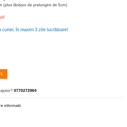
 (plus lănțișor de prelungire de 5cm)
it!
n curier, în maxim 3 zile lucrătoare!
h
OS
 ajutor?
0770272964
e informatii