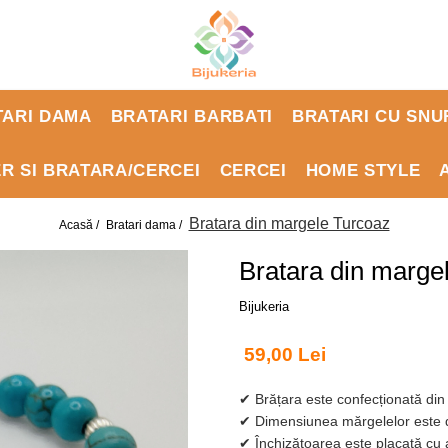
TARI DAMA
BRATARI BARBATI
BRATARI CU SNU
ER SI BRATARA/CERCEI
CERCEI
HOME STYLE
Bratara din margele Turcoaz
Acasă /
Bratari dama /
Bratara din marge
Bijukeria
59,00 Lei
✔ Brățara este confecționată din
✔ Dimensiunea mărgelelor este
✔ Închizătoarea este placată cu a