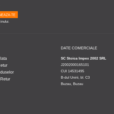
e
inului.
DATE COMERCIALE
lata
SC Stoica Impex 2002 SRL
J2002000165101
Retur
CUI 14531495
oduselor
B-dul Unirii, bl. C3
 Retur
Buzau, Buzau