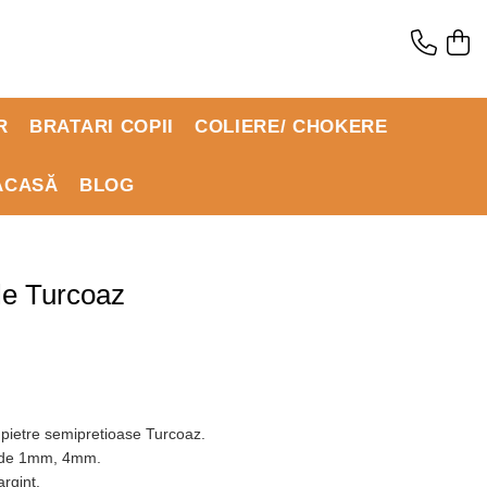
R
BRATARI COPII
COLIERE/ CHOKERE
ACASĂ
BLOG
le Turcoaz
 pietre semipretioase Turcoaz.
 de 1mm, 4mm.
rgint.