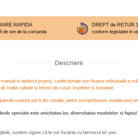
RARE RAPIDA
DREPT de RETUR 14
8 de ore de la comanda
conform legislatiei in v
Descriere
e manual in atelierul propriu, confecționate prin fixarea individuală a mă
 de înaltă calitate și tehnici de cusut, împletire și înnodare.
ijuteriile noastre pot fi din cristale, pietre semiprețioase, metale precu
devăr speciale este unicitatea lor, diversitatea modelelor si faptul
rățările, suntem sigure că te vor încânta cu farmecul lor unic.