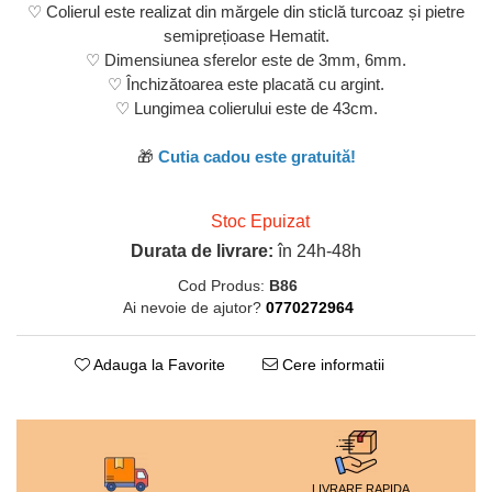
♡ Colierul este realizat din mărgele din sticlă turcoaz și pietre
semiprețioase Hematit.
♡ Dimensiunea sferelor este de 3mm, 6mm.
♡ Închizătoarea este placată cu argint.
♡ Lungimea colierului este de 43cm.
🎁
Cutia cadou este gratuită!
Stoc Epuizat
Durata de livrare:
în 24h-48h
Cod Produs:
B86
Ai nevoie de ajutor?
0770272964
Adauga la Favorite
Cere informatii
LIVRARE RAPIDA