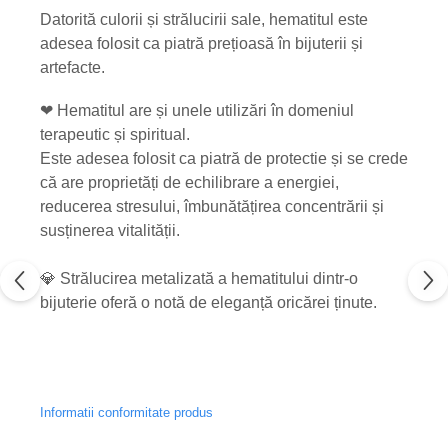
Datorită culorii și strălucirii sale, hematitul este
adesea folosit ca piatră prețioasă în bijuterii și
artefacte.
❤ Hematitul are și unele utilizări în domeniul
terapeutic și spiritual.
Este adesea folosit ca piatră de protectie și se crede
că are proprietăți de echilibrare a energiei,
reducerea stresului, îmbunătățirea concentrării și
susținerea vitalității.
💎 Strălucirea metalizată a hematitului dintr-o
bijuterie oferă o notă de eleganță oricărei ținute.
Informatii conformitate produs