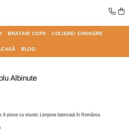
R
BRATARI COPII
COLIERE/ CHOKERE
ACASĂ
BLOG
blu Albinute
c 6 piese cu elastic Lenjerie fabricată în România.
m