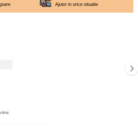
igoare
Ajutor in orice situatie
view.