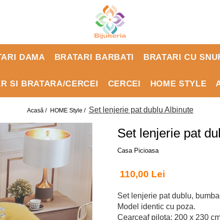
TARI DAMA
BRATARI BARBATI
BRATARI CU SNU
ER SI BRATARA/CERCEI
CERCEI
HOME STYLE
Set lenjerie pat dublu Albinute
Acasă /
HOME Style /
Set lenjerie pat du
Casa Picioasa
110,00 Lei
Set lenjerie pat dublu, bumba
Model identic cu poza.
Cearceaf pilota: 200 x 230 c