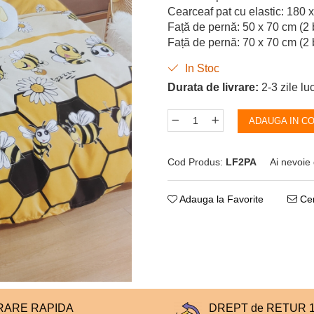
Cearceaf pat cu elastic: 180 
Față de pernă: 50 x 70 cm (2 
Față de pernă: 70 x 70 cm (2 
In Stoc
Durata de livrare:
2-3 zile lu
ADAUGA IN C
Cod Produs:
LF2PA
Ai nevoie 
Adauga la Favorite
Cer
RARE RAPIDA
DREPT de RETUR 14