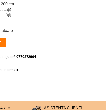
x 200 cm
bucăți)
bucăți)
cratoare
OS
de ajutor?
0770272964
e informatii
 zile
ASISTENTA CLIENTI