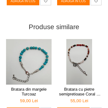
ADAUGA IN COS
ADAUGA IN COS
Produse similare
Bratara din margele
Bratara cu pietre
Turcoaz
semipretioase Coral si
Ametist
59,00 Lei
55,00 Lei