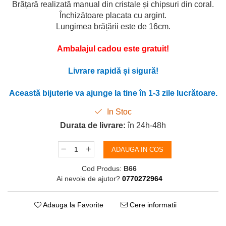
Brățară realizată manual din cristale și chipsuri din coral.
Închizătoare placata cu argint.
Lungimea brățării este de 16cm.
Ambalajul cadou este gratuit!
Livrare rapid
ă și sigură!
Aceast
ă bijuterie va ajunge la tine în 1-3 zile lucrătoare.
In Stoc
Durata de livrare:
în 24h-48h
ADAUGA IN COS
Cod Produs:
B66
Ai nevoie de ajutor?
0770272964
Adauga la Favorite
Cere informatii