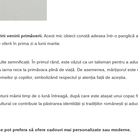
ii venirii primăverii.
Acest mic obiect constă adesea într-o panglică al
ferit în prima zi a lunii martie.
ulte semnificații. În primul rând, este văzut ca un talisman pentru a adu
la iarna rece la primăvara plină de viață. De asemenea, mărțișorul este
emeilor și copiilor, simbolizând respectul și atenția față de aceștia.
ieturii mâinii timp de o lună întreagă, după care este atașat unui copac f
ural ce contribuie la păstrarea identității și tradițiilor românești și ad
ane pot prefera să ofere cadouri mai personalizate sau moderne.