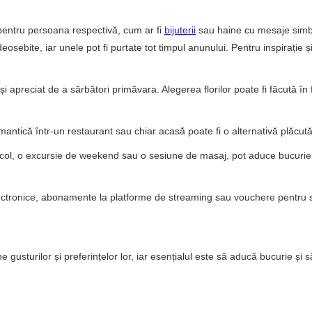
 pentru persoana respectivă, cum ar fi
bijuterii
sau haine cu mesaje simb
eosebite, iar unele pot fi purtate tot timpul anunului. Pentru inspirație 
și apreciat de a sărbători primăvara. Alegerea florilor poate fi făcută în 
antică într-un restaurant sau chiar acasă poate fi o alternativă plăcută
tacol, o excursie de weekend sau o sesiune de masaj, pot aduce bucurie 
 electronice, abonamente la platforme de streaming sau vouchere pentru s
 gusturilor și preferințelor lor, iar esențialul este să aducă bucurie și