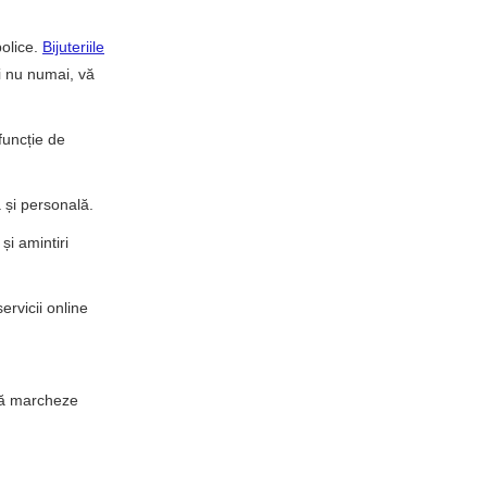
olice.
Bijuteriile
și nu numai, vă
funcție de
 și personală.
și amintiri
ervicii online
 să marcheze