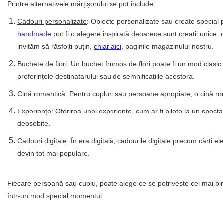
Printre alternativele mărțișorului se pot include:
Cadouri personalizate
: Obiecte personalizate sau create special
handmade
pot fi o alegere inspirată deoarece sunt creații unice, d
invităm să răsfoiți puțin,
chiar aici
, paginile magazinului nostru.
Buchete de flori
: Un buchet frumos de flori poate fi un mod clasic 
preferințele destinatarului sau de semnificațiile acestora.
Cină romantică
: Pentru cupluri sau persoane apropiate, o cină rom
Experiențe
: Oferirea unei experiențe, cum ar fi bilete la un spec
deosebite.
Cadouri digitale
: În era digitală, cadourile digitale precum cărți
devin tot mai populare.
Fiecare persoană sau cuplu, poate alege ce se potrivește cel mai bine
într-un mod special momentul.