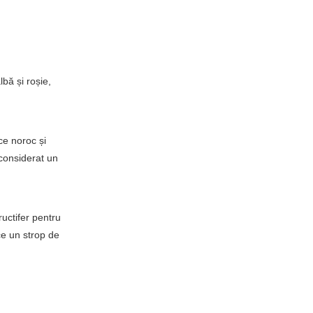
bă și roșie,
ce noroc și
 considerat un
ructifer pentru
uce un strop de