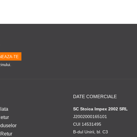
e
inului.
DATE COMERCIALE
lata
SC Stoica Impex 2002 SRL
J2002000165101
Retur
CUI 14531495
oduselor
B-dul Unirii, bl. C3
 Retur