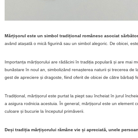
Mărțișorul este un simbol tradițional românesc asociat sărbătorir
având atașată o mică figurină sau un simbol alegoric. De obicei, este o
Importanța mărțișorului are rădăcini în tradiția populară și are mai m
bunăstare în noul an, simbolizând renașterea naturii și trecerea de 
gest de apreciere și dragoste, fiind oferit de obicei de către bărbați f
Tradițional, mărțișorul este purtat la piept sau încheiat în jurul înche
a asigura rodnicia acestuia. În general, mărțișorul este un element cult
culoare și bucurie la începutul primăverii.
Deși tradiția mărțișorului rămâne vie și apreciată, unele perso