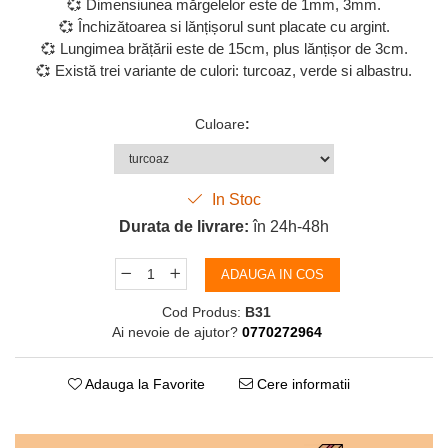
💞 Dimensiunea mărgelelor este de 1mm, 3mm.
💞 Închizătoarea si lănțișorul sunt placate cu argint.
💞 Lungimea brățării este de 15cm, plus lănțișor de 3cm.
💞 Există trei variante de culori: turcoaz, verde si albastru.
Culoare
:
In Stoc
Durata de livrare:
în 24h-48h
ADAUGA IN COS
Cod Produs:
B31
Ai nevoie de ajutor?
0770272964
Adauga la Favorite
Cere informatii