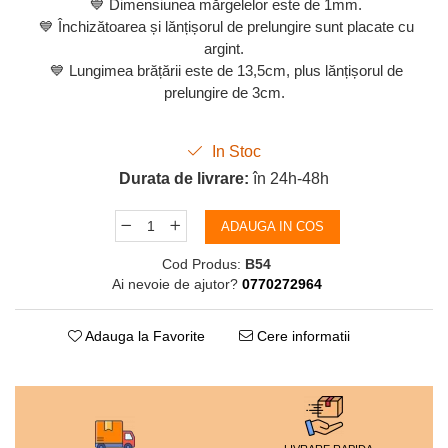
💙 Dimensiunea mărgelelor este de 1mm.
💙 Închizătoarea și lănțișorul de prelungire sunt placate cu
argint.
💙 Lungimea brățării este de 13,5cm, plus lănțișorul de
prelungire de 3cm.
In Stoc
Durata de livrare:
în 24h-48h
ADAUGA IN COS
Cod Produs:
B54
Ai nevoie de ajutor?
0770272964
Adauga la Favorite
Cere informatii