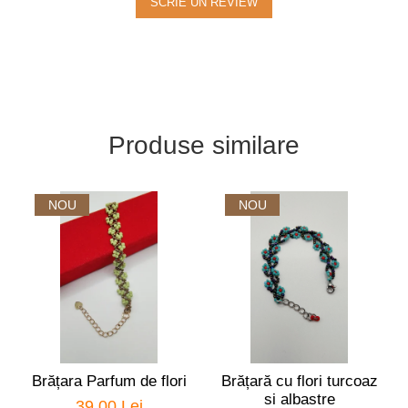
SCRIE UN REVIEW
Produse similare
NOU
NOU
Brățara Parfum de flori
Brățară cu flori turcoaz
si albastre
39,00 Lei