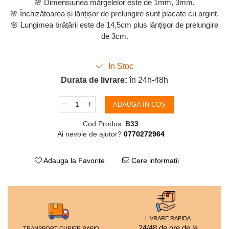
🌸 Dimensiunea mărgelelor este de 1mm, 3mm.
🌸 Închizătoarea și lănțișor de prelungire sunt placate cu argint.
🌸 Lungimea brățării este de 14,5cm plus lănțișor de prelungire
de 3cm.
In Stoc
Durata de livrare:
în 24h-48h
ADAUGA IN COS
Cod Produs:
B33
Ai nevoie de ajutor?
0770272964
Adauga la Favorite
Cere informatii
LIVRARE RAPIDA
24/48 de ore de la
TRANSPORT CURIER RAPID