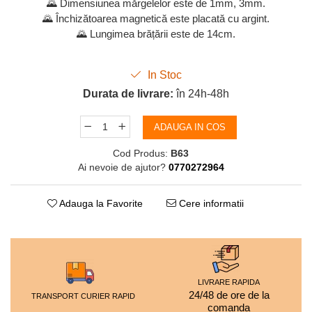
🌄 Dimensiunea mărgelelor este de 1mm, 3mm.
🌄 Închizătoarea magnetică este placată cu argint.
🌄 Lungimea brățării este de 14cm.
In Stoc
Durata de livrare:
în 24h-48h
ADAUGA IN COS
Cod Produs:
B63
Ai nevoie de ajutor?
0770272964
Adauga la Favorite
Cere informatii
LIVRARE RAPIDA
24/48 de ore de la
TRANSPORT CURIER RAPID
comanda