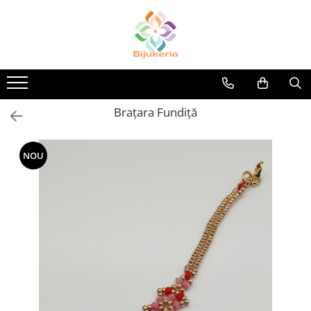
Brațara Fundiță
NOU