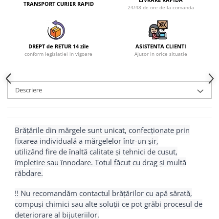
TRANSPORT CURIER RAPID
24/48 de ore de la comanda
DREPT de RETUR 14 zile
ASISTENTA CLIENTI
conform legislatiei in vigoare
Ajutor in orice situatie
Descriere
Brățările din mărgele sunt unicat, confecționate prin
fixarea individuală a mărgelelor într-un șir,
utilizând fire de înaltă calitate și tehnici de cusut,
împletire sau înnodare. Totul făcut cu drag și multă
răbdare.
!! Nu recomandăm contactul brățărilor cu apă sărată,
compuși chimici sau alte soluții ce pot grăbi procesul de
deteriorare al bijuteriilor.