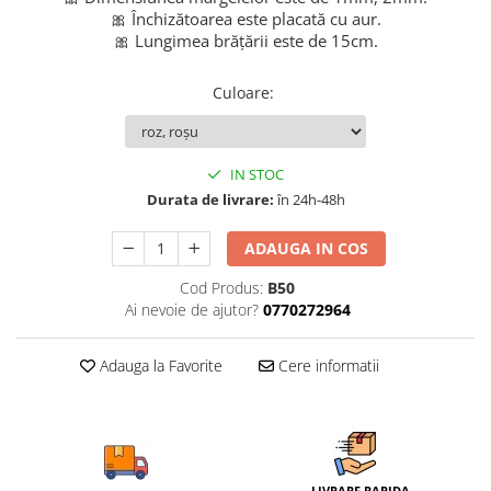
🎀 Închizătoarea este placată cu aur.
🎀 Lungimea brățării este de 15cm.
Culoare
:
IN STOC
Durata de livrare:
în 24h-48h
ADAUGA IN COS
Cod Produs:
B50
Ai nevoie de ajutor?
0770272964
Adauga la Favorite
Cere informatii
LIVRARE RAPIDA