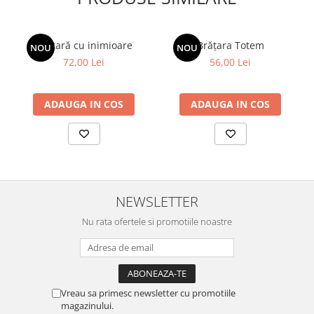
Brățară cu inimioare
Brățara Totem
NOU
NOU
72,00 Lei
56,00 Lei
ADAUGA IN COS
ADAUGA IN COS
NEWSLETTER
Nu rata ofertele si promotiile noastre
Vreau sa primesc newsletter cu promotiile
magazinului.