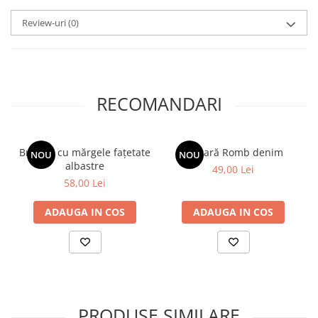
Review-uri
(0)
RECOMANDARI
Brățară cu mărgele fațetate
Brățară Romb denim
NOU
NOU
albastre
49,00 Lei
58,00 Lei
ADAUGA IN COS
ADAUGA IN COS
PRODUSE SIMILARE