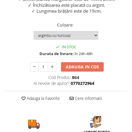
✓ Închizătoarea este placată cu argint.
✓ Lungimea brățării este de 19cm.
Culoare
:
IN STOC
Durata de livrare:
în 24h-48h
ADAUGA IN COS
Cod Produs:
B64
Ai nevoie de ajutor?
0770272964
Adauga la Favorite
Cere informatii
LIVRARE RAPIDA