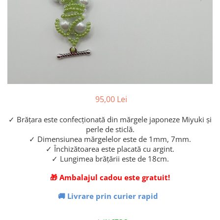
95,00 Lei
✓ Brățara este confecționată din mărgele japoneze Miyuki și
perle de sticlă.
✓ Dimensiunea mărgelelor este de 1mm, 7mm.
✓ Închizătoarea este placată cu argint.
✓ Lungimea brățării este de 18cm.
🎁 Ambalajul cadou este gratuit!
🚚 Livrare prin curier rapid