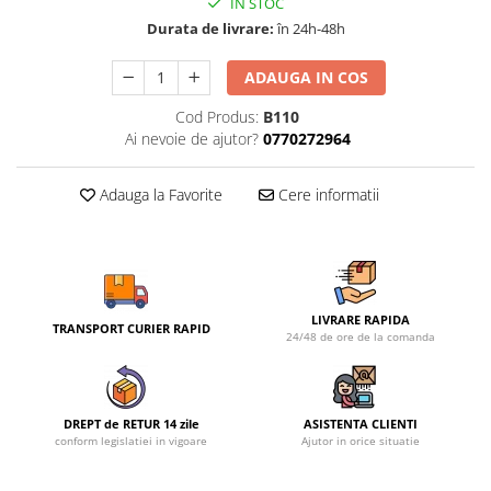
IN STOC
Durata de livrare:
în 24h-48h
ADAUGA IN COS
Cod Produs:
B110
Ai nevoie de ajutor?
0770272964
Adauga la Favorite
Cere informatii
LIVRARE RAPIDA
TRANSPORT CURIER RAPID
24/48 de ore de la comanda
DREPT de RETUR 14 zile
ASISTENTA CLIENTI
conform legislatiei in vigoare
Ajutor in orice situatie