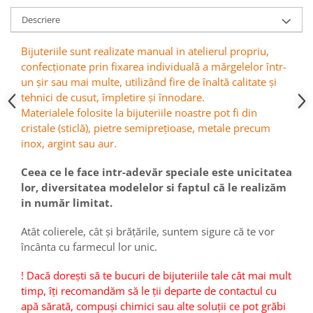
Descriere
Bijuteriile sunt realizate manual in atelierul propriu,
confecționate prin fixarea individuală a mărgelelor într-
un șir sau mai multe, utilizând fire de înaltă calitate și
tehnici de cusut, împletire și înnodare.
Materialele folosite la bijuteriile noastre pot fi din
cristale (sticlă), pietre semiprețioase, metale precum
inox, argint sau aur.
Ceea ce le face intr-adevăr speciale este unicitatea
lor, diversitatea modelelor si faptul că le realizăm
in număr limitat.
Atât colierele, cât și brățările, suntem sigure că te vor
încânta cu farmecul lor unic.
! Dacă dorești să te bucuri de bijuteriile tale cât mai mult
timp, îți recomandăm să le ții departe de contactul cu
apă sărată, compuși chimici sau alte soluții ce pot grăbi