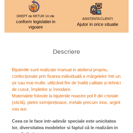
DREPT de RETUR 14 zile
ASISTENTA CLIENTI
conform legislatiei in
Ajutor in orice situatie
vigoare
Descriere
Bijuteriile sunt realizate manual in atelierul propriu,
confecționate prin fixarea individuală a mărgelelor într-un
șir sau mai multe, utilizând fire de înaltă calitate și tehnici
de cusut, împletire și înnodare.
Materialele folosite la bijuteriile noastre pot fi din cristale
(sticlă), pietre semiprețioase, metale precum inox, argint
sau aur.
Ceea ce le face intr-adevăr speciale este unicitatea
lor, diversitatea modelelor si faptul că le realizăm in