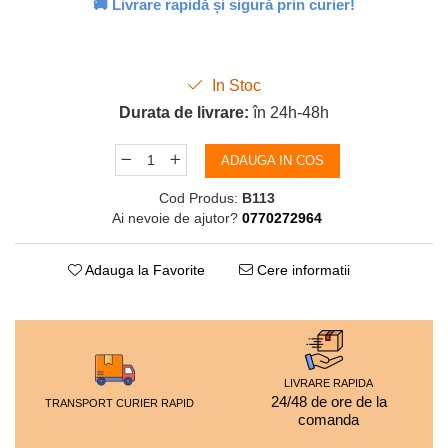
🚚 Livrare rapidă și sigură prin curier!
In Stoc
Durata de livrare:
în 24h-48h
ADAUGA IN COS
Cod Produs:
B113
Ai nevoie de ajutor?
0770272964
Adauga la Favorite
Cere informatii
LIVRARE RAPIDA
24/48 de ore de la
TRANSPORT CURIER RAPID
comanda