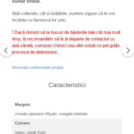
număr limitat.
Atât colierele, cât și brățările, suntem sigure că te vor
încânta cu farmecul lor unic.
! Dacă dorești să te bucuri de bijuteriile tale cât mai mult
timp, îți recomandăm să le ții departe de contactul cu
apă sărată, compuși chimici sau alte soluții ce pot grăbi
procesul de deteriorare.
Informatii conformitate produs
Caracteristici
Margele:
cristale japoneze Miyuki, margele fatetate
Culoare:
negru, verde fistic