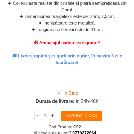
🟆 Colierul este realizat din cristale și piatră semiprețioasă din
Coral.
🟆 Dimensiunea mărgelelor este de 1mm; 1,5cm.
🟆 Închizătoare este metalică.
🟆 Lungimea colierului este de 41cm.
🎁 Ambalajul cadou este gratuit!
🚚 Livrare rapidă și sigură prin curier, în maxim 3 zile
lucrătoare!
In Stoc
Durata de livrare:
în 24h-48h
ADAUGA IN COS
Cod Produs:
C92
Ai nevoie de ajutor?
0770272964