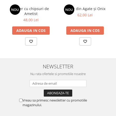
Colier cu chipsuri de
Colier din Agate și Onix
NOU
NOU
Ametist
62,00 Lei
48,00 Lei
ADAUGA IN COS
ADAUGA IN COS
NEWSLETTER
Nu rata ofertele si promotiile noastre
Vreau sa primesc newsletter cu promotiile
magazinului.