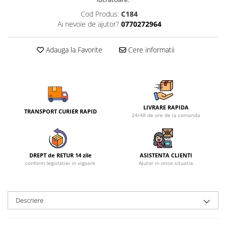
Cod Produs:
C184
Ai nevoie de ajutor?
0770272964
Adauga la Favorite
Cere informatii
LIVRARE RAPIDA
TRANSPORT CURIER RAPID
24/48 de ore de la comanda
DREPT de RETUR 14 zile
ASISTENTA CLIENTI
conform legislatiei in vigoare
Ajutor in orice situatie
Descriere