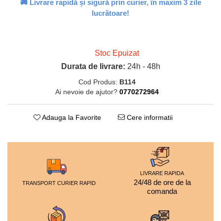
🚚 Livrare rapidă și sigură prin curier, în maxim 3 zile
lucrătoare!
Stoc Epuizat
Durata de livrare:
24h - 48h
Cod Produs:
B114
Ai nevoie de ajutor?
0770272964
Adauga la Favorite
Cere informatii
LIVRARE RAPIDA
24/48 de ore de la
TRANSPORT CURIER RAPID
comanda