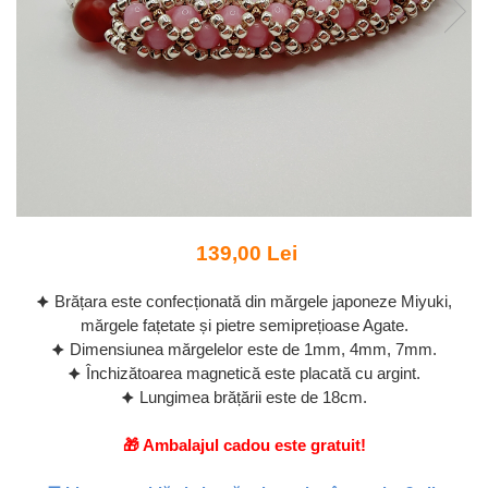
139,00 Lei
🟆 Brățara este confecționată din mărgele japoneze Miyuki,
mărgele fațetate și pietre semiprețioase Agate.
🟆 Dimensiunea mărgelelor este de 1mm, 4mm, 7mm.
🟆 Închizătoarea magnetică este placată cu argint.
🟆 Lungimea brățării este de 18cm.
🎁 Ambalajul cadou este gratuit!