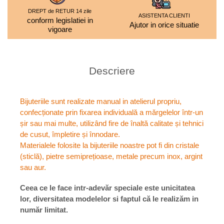
DREPT de RETUR 14 zile
ASISTENTA CLIENTI
conform legislatiei in
Ajutor in orice situatie
vigoare
Descriere
Bijuteriile sunt realizate manual in atelierul propriu,
confecționate prin fixarea individuală a mărgelelor într-un
șir sau mai multe, utilizând fire de înaltă calitate și tehnici
de cusut, împletire și înnodare.
Materialele folosite la bijuteriile noastre pot fi din cristale
(sticlă), pietre semiprețioase, metale precum inox, argint
sau aur.
Ceea ce le face intr-adevăr speciale este unicitatea
lor, diversitatea modelelor si faptul că le realizăm in
număr limitat.