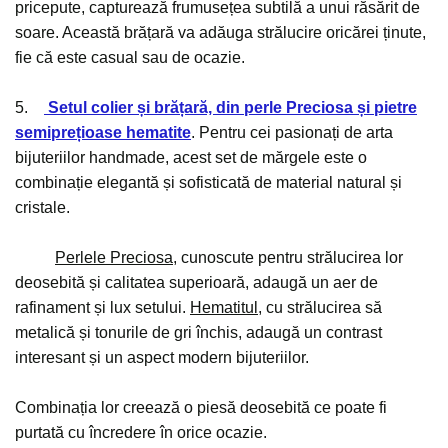
pricepute, capturează frumusețea subtilă a unui răsărit de
soare. Această brățară va adăuga strălucire oricărei ținute,
fie că este casual sau de ocazie.
5.
Setul colier și brățară, din perle Preciosa și pietre
semiprețioase hematite
. Pentru cei pasionați de arta
bijuteriilor handmade, acest set de mărgele este o
combinație elegantă și sofisticată de material natural și
cristale.
Perlele Preciosa
, cunoscute pentru strălucirea lor
deosebită și calitatea superioară, adaugă un aer de
rafinament și lux setului.
Hematitul
, cu strălucirea să
metalică și tonurile de gri închis, adaugă un contrast
interesant și un aspect modern bijuteriilor.
Combinația lor creează o piesă deosebită ce poate fi
purtată cu încredere în orice ocazie.