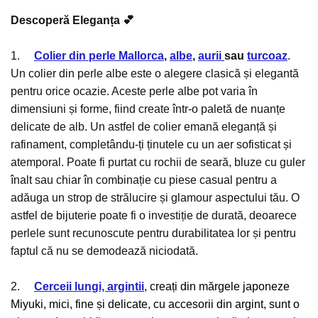
Descoperă Eleganța 💕
1.
Colier din perle Mallorca
,
albe
,
aurii
sau
turcoaz
.
Un colier din perle albe este o alegere clasică și elegantă
pentru orice ocazie. Aceste perle albe pot varia în
dimensiuni și forme, fiind create într-o paletă de nuanțe
delicate de alb. Un astfel de colier emană eleganță și
rafinament, completându-ți ținutele cu un aer sofisticat și
atemporal. Poate fi purtat cu rochii de seară, bluze cu guler
înalt sau chiar în combinație cu piese casual pentru a
adăuga un strop de strălucire și glamour aspectului tău. O
astfel de bijuterie poate fi o investiție de durată, deoarece
perlele sunt recunoscute pentru durabilitatea lor și pentru
faptul că nu se demodează niciodată.
2.
Cerceii lungi, argintii
, creați din mărgele japoneze
Miyuki, mici, fine și delicate, cu accesorii din argint, sunt o