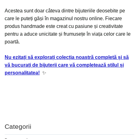
Acestea sunt doar câteva dintre bijuteriile deosebite pe
care le puteți găși
în
magazinul nostru online. Fiecare
produs handmade este creat cu pasiune și creativitate
pentru a aduce unicitate și frumusețe în viața celor care le
poartă.
Nu ezitați să explorați colecția noastră completă și să
vă bucurați de bijuterii care vă completează stilul și
personalitatea!
✨
Categorii