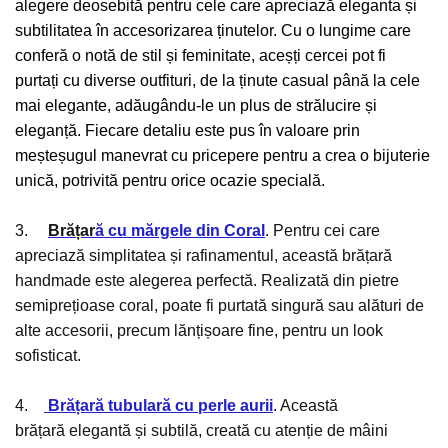
alegere deosebită pentru cele care apreciază eleganta și
subtilitatea în accesorizarea ținutelor. Cu o lungime care
conferă o notă de stil și feminitate, aceșți cercei pot fi
purtați cu diverse outfituri, de la ținute casual până la cele
mai elegante, adăugându-le un plus de strălucire și
elegan
ț
ă. Fiecare detaliu este pus în valoare prin
meșteșugul manevrat cu pricepere pentru a crea o bijuterie
unică, potrivită pentru orice ocazie specială.
3.
Brățar
ă cu mărgele din Coral
. Pentru
cei care
apreciază simplitatea și rafinamentul, această brățară
handmade este alegerea perfectă. Realizată din pietre
semiprețioase coral, poate fi purtată singură sau alături de
alte accesorii, precum lănțișoare fine, pentru un look
sofisticat.
4.
Brățară tubulară cu perle aurii
. Această
brățară elegantă și subtilă, creată cu atenție de mâini