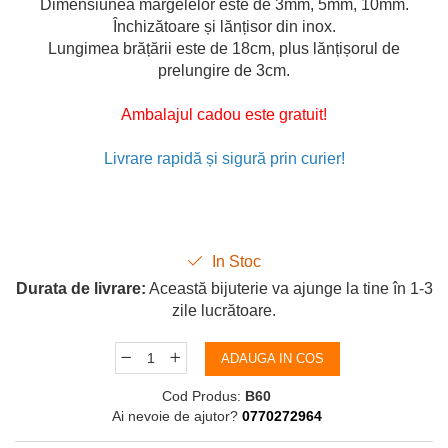
Dimensiunea mărgelelor este de 3mm, 5mm, 10mm.
Închizătoare și lănțisor din inox.
Lungimea brățării este de 18cm, plus lănțișorul de
prelungire de 3cm.
Ambalajul cadou este gratuit!
Livrare rapidă și sigură prin curier!
In Stoc
Durata de livrare:
Această bijuterie va ajunge la tine în 1-3
zile lucrătoare.
ADAUGA IN COS
Cod Produs:
B60
Ai nevoie de ajutor?
0770272964