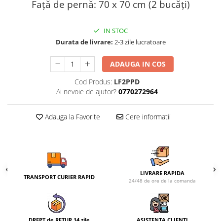
Față de pernă: 70 x 70 cm (2 bucăți)
IN STOC
Durata de livrare:
2-3 zile lucratoare
ADAUGA IN COS
Cod Produs:
LF2PPD
Ai nevoie de ajutor?
0770272964
Adauga la Favorite
Cere informatii
LIVRARE RAPIDA
TRANSPORT CURIER RAPID
24/48 de ore de la comanda
DREPT de RETUR 14 zile
ASISTENTA CLIENTI