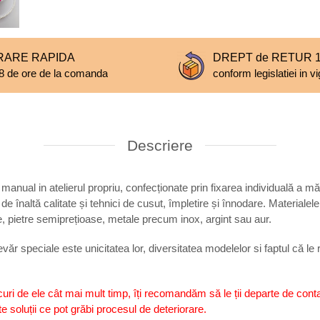
RARE RAPIDA
DREPT de RETUR 14
8 de ore de la comanda
conform legislatiei in v
Descriere
e manual in atelierul propriu, confecționate prin fixarea individuală a mă
 de înaltă calitate și tehnici de cusut, împletire și înnodare. Materialele
tale, pietre semiprețioase, metale precum inox, argint sau aur.
văr speciale este unicitatea lor, diversitatea modelelor si faptul că l
curi de ele cât mai mult timp, îți recomandăm să le ții departe de cont
 soluții ce pot grăbi procesul de deteriorare.