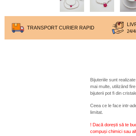
LIV
TRANSPORT CURIER RAPID
24/4
Bijuteriile sunt realizat
mai multe, utilizând fire
bijuterii pot fi din cris
Ceea ce le face intr-ade
limitat.
! Dacă dorești să te bu
compuși chimici sau alte