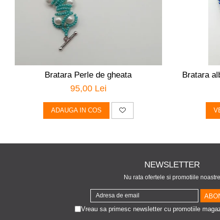
Bratara Perle de gheata
Bratara al
95,00 Lei
ADAUGA IN COS
V
NEWSLETTER
Nu rata ofertele si promotiile noastr
Vreau sa primesc newsletter cu promotiile magaz