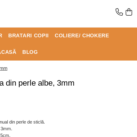
R
BRATARI COPII
COLIERE/ CHOKERE
ACASĂ
BLOG
 3mm
ara din perle albe, 3mm
ual din perle de sticlă.
e 3mm.
8,5cm.