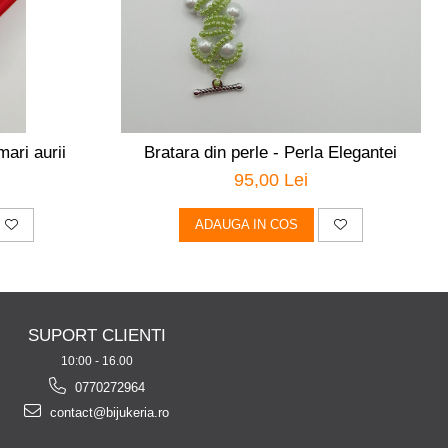
mari aurii
Bratara din perle - Perla Elegantei
95,00 Lei
ADAUGA IN COS
SUPORT CLIENTI
10:00 - 16.00
0770272964
contact@bijukeria.ro