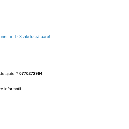
rier, în 1- 3 zile lucrătoare!
h
de ajutor?
0770272964
e informatii