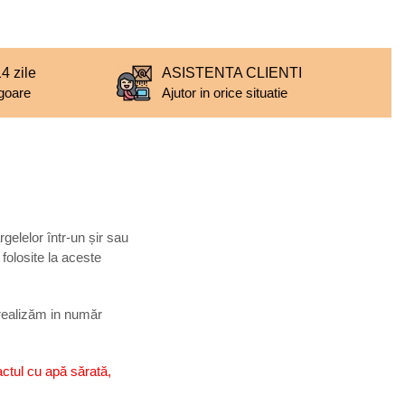
 zile
ASISTENTA CLIENTI
igoare
Ajutor in orice situatie
rgelelor într-un șir sau
 folosite la aceste
e realizăm in număr
actul cu apă sărată,