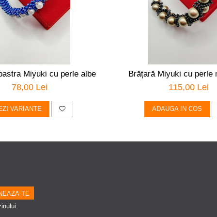
bastra Miyuki cu perle albe
Brățară Miyuki cu perle 
78,00 Lei
115,00 Lei
EZI VARIANTE
ADAUGA IN COS
e
inului.