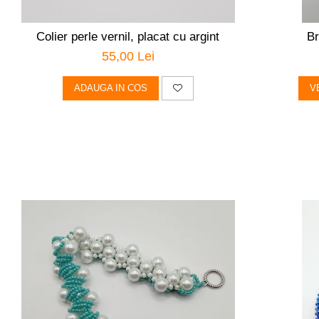
Colier perle vernil, placat cu argint
Br
55,00 Lei
ADAUGA IN COS
V