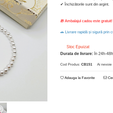
✔ Închizătorile sunt din argint.
🎁 Ambalajul cadou este gratuit!
🚗 Livrare rapidă și sigură prin cu
Stoc Epuizat
Durata de livrare:
în 24h-48
Cod Produs:
CB151
Ai nevoie 
Adauga la Favorite
Cer