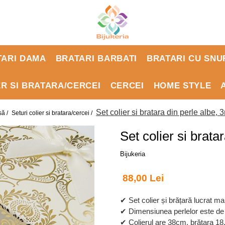
TARI DAMA
BRATARI BARBATI
BRATARI CU SNU
ER SI BRATARA/CERCEI
CERCEI
HOME STYLE
Set colier si bratara din perle albe,
să /
Seturi colier si bratara/cercei /
Set colier si brat
Bijukeria
88,00 Lei
✔ Set colier și brățară lucrat man
✔ Dimensiunea perlelor este d
✔ Colierul are 38cm, brățara 1